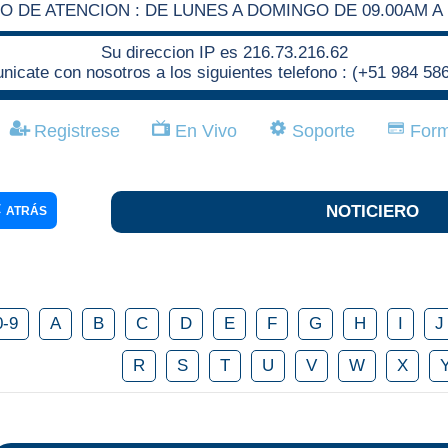
O DE ATENCION : DE LUNES A DOMINGO DE 09.00AM A 
Su direccion IP es 216.73.216.62
icate con nosotros a los siguientes telefono : (+51 984 58
Registrese
En Vivo
Soporte
Form
NOTICIERO
ATRÁS
0-9
A
B
C
D
E
F
G
H
I
J
R
S
T
U
V
W
X