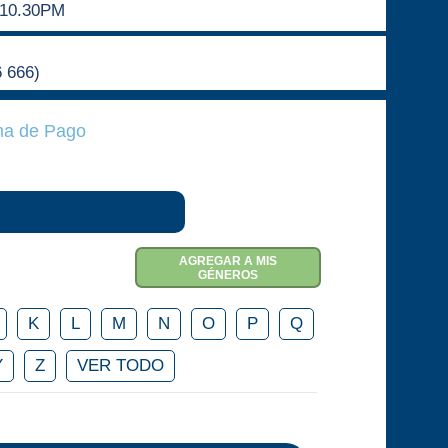
10.30PM
6 666)
a de Pago
AGREGAR A MIS
GÉNEROS
K
L
M
N
O
P
Q
Y
Z
VER TODO