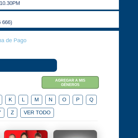
10.30PM
6 666)
a de Pago
AGREGAR A MIS
GÉNEROS
K
L
M
N
O
P
Q
Y
Z
VER TODO