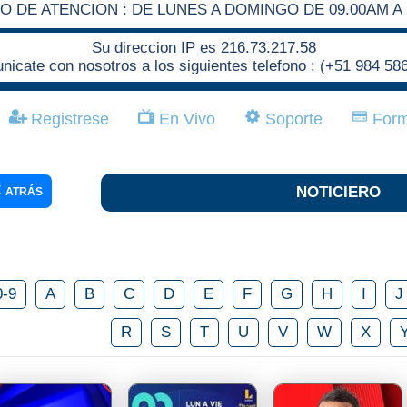
O DE ATENCION : DE LUNES A DOMINGO DE 09.00AM A 
Su direccion IP es 216.73.217.58
icate con nosotros a los siguientes telefono : (+51 984 58
Registrese
En Vivo
Soporte
Form
NOTICIERO
ATRÁS
0-9
A
B
C
D
E
F
G
H
I
J
R
S
T
U
V
W
X